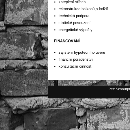
zateplení střech
rekonstrukce balkonů,a lodžií
technická podpora
statické posouzení
energetické výpočty
FINANCOVÁNÍ
zajištění hypotéčního úvěru
finanční poradenství
konzultační činnost
Petr Schnurpf