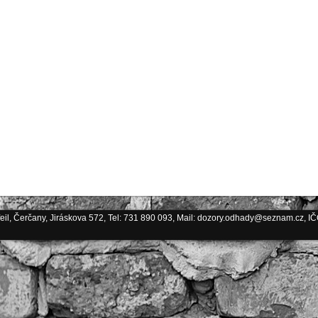
eil, Čerčany, Jiráskova 572, Tel: 731 890 093, Mail: dozory.odhady@seznam.cz, I