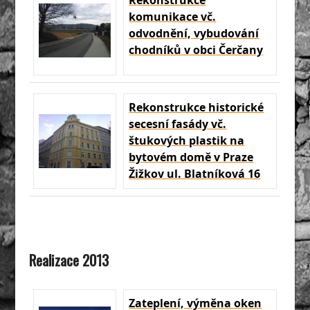
komunikace vč.
odvodnění, vybudování
chodníků v obci Čerčany
Rekonstrukce historické
secesní fasády vč.
štukových plastik na
bytovém domě v Praze
Žižkov ul. Blatníková 16
Realizace 2013
Zateplení, výměna oken