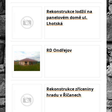
Rekonstrukce lodžií na
panelovém domě ul.
Lhotská
RD Ondřejov
Rekonstrukce zříceniny
hradu v Říčanech