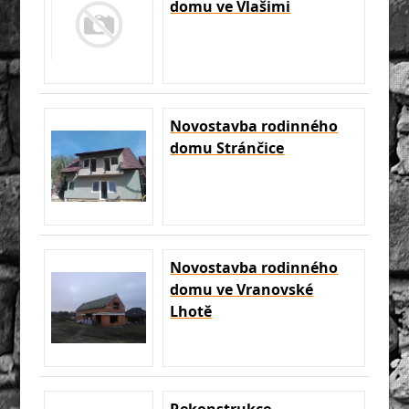
domu ve Vlašimi
Novostavba rodinného
domu Stránčice
Novostavba rodinného
domu ve Vranovské
Lhotě
Rekonstrukce