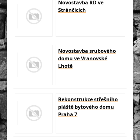
Novostavba RD ve
Stránčicích
Novostavba srubového
domu ve Vranovské
Lhotě
Rekonstrukce střešního
pláště bytového domu
Praha 7