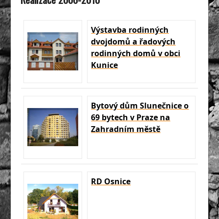
Výstavba rodinných
dvojdomů a řadových
rodinných domů v obci
Kunice
Bytový dům Slunečnice o
69 bytech v Praze na
Zahradním městě
RD Osnice