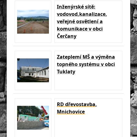
Inženýrské sítě:
vodovod,kanalizace,
veřejné osvětlení a
komunikace v obci
Čerčany
Zateplemí MŠ a výměna
topného systému v obci
Tuklaty
RD dřevostavba,
Mnichovice