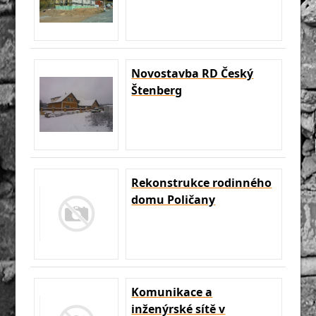
Novostavba RD Český
Štenberg
Rekonstrukce rodinného
domu Poličany
Komunikace a
inženýrské sítě v