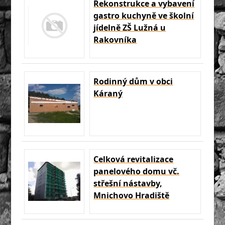
Rekonstrukce a vybavení
gastro kuchyně ve školní
jídelně ZŠ Lužná u
Rakovníka
Rodinný dům v obci
Káraný
Celková revitalizace
panelového domu vč.
střešní nástavby,
Mnichovo Hradiště