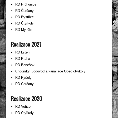
RD Průhonice
RD Čerčany
RD Bystřice
RD Čtyřkoly
RD Myličín
Realizace 2021
RD Lštění
RD Praha
RD Benešov
Chodníky, vodovod a kanaliace Obec čtyřkoly
RD Pyšely
RD Čerčany
Realizace 2020
RD Votice
RD Čtyřkoly