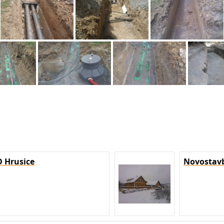
 Hrusice
Novostavb