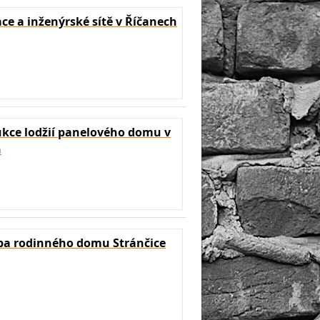
e a inženýrské sítě v Říčanech
kce lodžií panelového domu v
h
a rodinného domu Stránčice