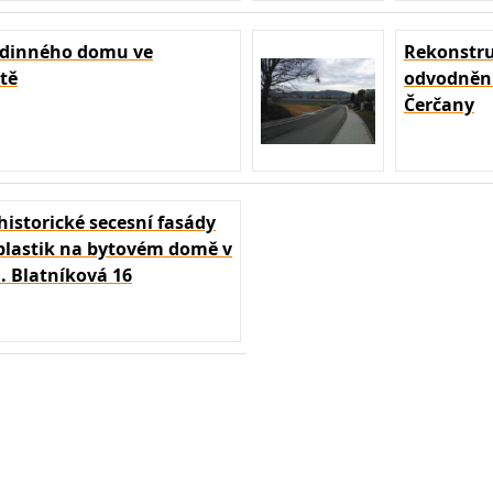
odinného domu ve
Rekonstru
tě
odvodnění
Čerčany
istorické secesní fasády
 plastik na bytovém domě v
l. Blatníková 16