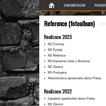
STAVEBNÍ DOZOR
POSUDK
Reference (fotoalbum)
Realizace 2023
RD Čerčany
RD Pyšely
RD Řehenice
RD Kamenná Lhota u Borotína
RD Zlenice
RD Postupice
Rekonstrukce panelového domu Praha
Realizace 2022
Zateplení panelového domu Praha
RD Zlenice