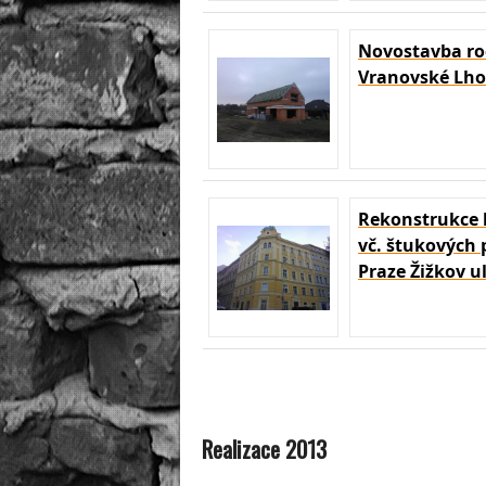
Novostavba r
Vranovské Lho
Rekonstrukce h
vč. štukových
Praze Žižkov u
Realizace 2013