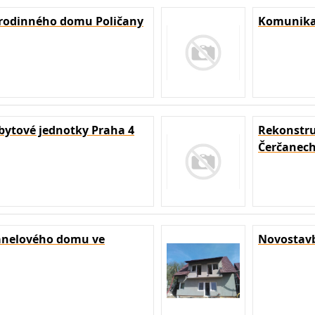
rodinného domu Poličany
Komunikac
bytové jednotky Praha 4
Rekonstru
Čerčanec
panelového domu ve
Novostavb