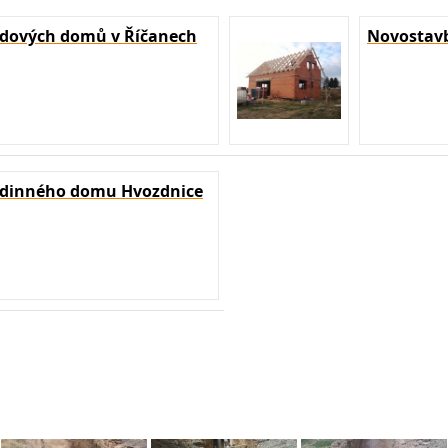
dových domů v Říčanech
Novostavb
odinného domu Hvozdnice