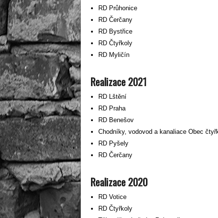
RD Průhonice
RD Čerčany
RD Bystřice
RD Čtyřkoly
RD Myličín
Realizace 2021
RD Lštění
RD Praha
RD Benešov
Chodníky, vodovod a kanaliace Obec čtyř
RD Pyšely
RD Čerčany
Realizace 2020
RD Votice
RD Čtyřkoly