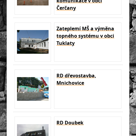
komunikace v obci
Čerčany
Zateplemí MŠ a výměna
topného systému v obci
Tuklaty
RD dřevostavba,
Mnichovice
RD Doubek