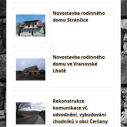
Novostavba rodinného
domu Stránčice
Novostavba rodinného
domu ve Vranovské
Lhotě
Rekonstrukce
komunikace vč.
odvodnění, vybudování
chodníků v obci Čerčany