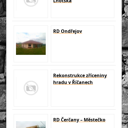
Lhotská
RD Ondřejov
Rekonstrukce zříceniny
hradu v Říčanech
RD Čerčany – Městečko