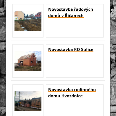
Novostavba řadových
domů v Říčanech
Novostavba RD Sulice
Novostavba rodinného
domu Hvozdnice