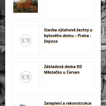
Stavba výtahové šachty u
bytového domu – Praha -
Dejvice
Základová deska RD
Městečko u Červan
Zateplení a rekonstrukce