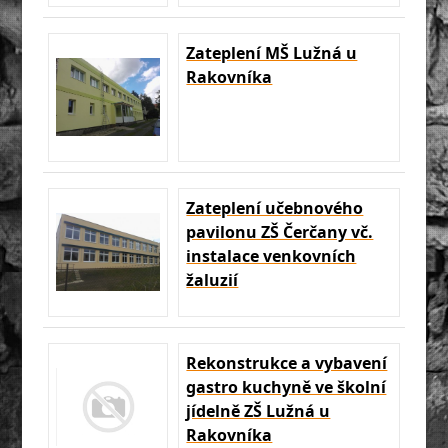
Zateplení MŠ Lužná u
Rakovníka
Zateplení učebnového
pavilonu ZŠ Čerčany vč.
instalace venkovních
žaluzií
Rekonstrukce a vybavení
gastro kuchyně ve školní
jídelně ZŠ Lužná u
Rakovníka