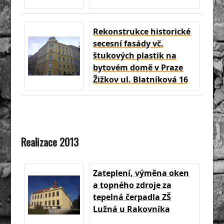
Rekonstrukce historické
secesní fasády vč.
štukových plastik na
bytovém domě v Praze
Žižkov ul. Blatníková 16
Realizace 2013
Zateplení, výměna oken
a topného zdroje za
tepelná čerpadla ZŠ
Lužná u Rakovníka