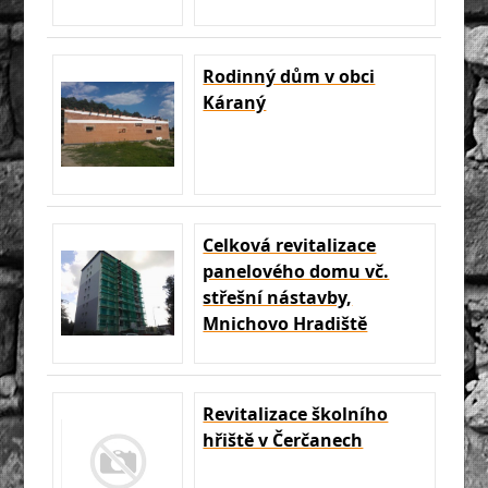
Rodinný dům v obci
Káraný
Celková revitalizace
panelového domu vč.
střešní nástavby,
Mnichovo Hradiště
Revitalizace školního
hřiště v Čerčanech