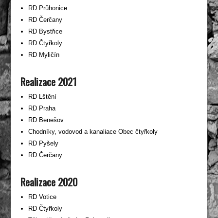
RD Průhonice
RD Čerčany
RD Bystřice
RD Čtyřkoly
RD Myličín
Realizace 2021
RD Lštění
RD Praha
RD Benešov
Chodníky, vodovod a kanaliace Obec čtyřkoly
RD Pyšely
RD Čerčany
Realizace 2020
RD Votice
RD Čtyřkoly