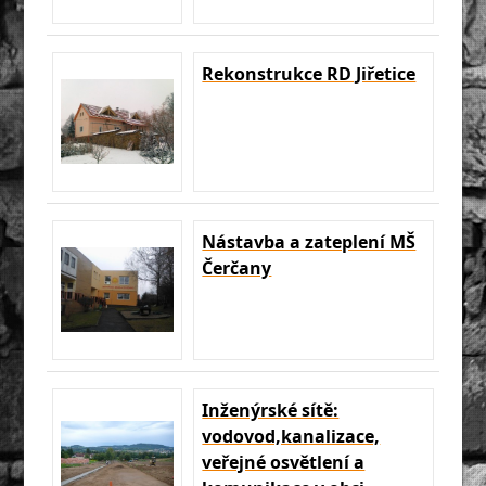
Rekonstrukce RD Jiřetice
Nástavba a zateplení MŠ
Čerčany
Inženýrské sítě:
vodovod,kanalizace,
veřejné osvětlení a