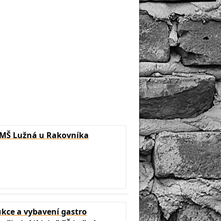
 MŠ Lužná u Rakovníka
kce a vybavení gastro