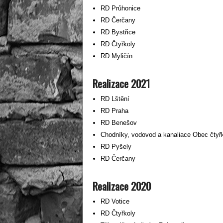
RD Průhonice
RD Čerčany
RD Bystřice
RD Čtyřkoly
RD Myličín
Realizace 2021
RD Lštění
RD Praha
RD Benešov
Chodníky, vodovod a kanaliace Obec čtyř
RD Pyšely
RD Čerčany
Realizace 2020
RD Votice
RD Čtyřkoly