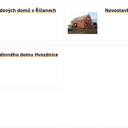
dových domů v Říčanech
Novostavb
odinného domu Hvozdnice