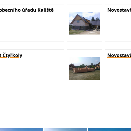
obecního úřadu Kaliště
Novostavb
 Čtyřkoly
Novostav