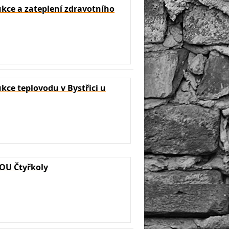
kce a zateplení zdravotního
kce teplovodu v Bystřici u
 OU Čtyřkoly