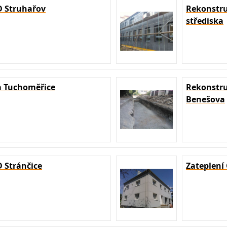
 Struhařov
Rekonstru
střediska
a Tuchoměřice
Rekonstru
Benešova
 Stránčice
Zateplení