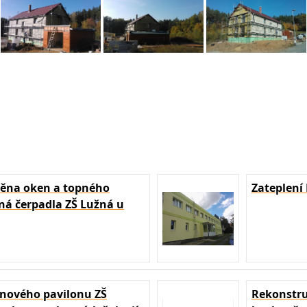
měna oken a topného
Zateplení
lná čerpadla ZŠ Lužná u
bnového pavilonu ZŠ
Rekonstru