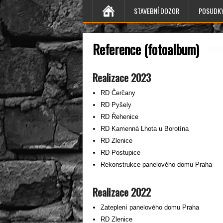
STAVEBNÍ DOZOR
POSUDK
Reference (fotoalbum)
Realizace 2023
RD Čerčany
RD Pyšely
RD Řehenice
RD Kamenná Lhota u Borotína
RD Zlenice
RD Postupice
Rekonstrukce panelového domu Praha
Realizace 2022
Zateplení panelového domu Praha
RD Zlenice