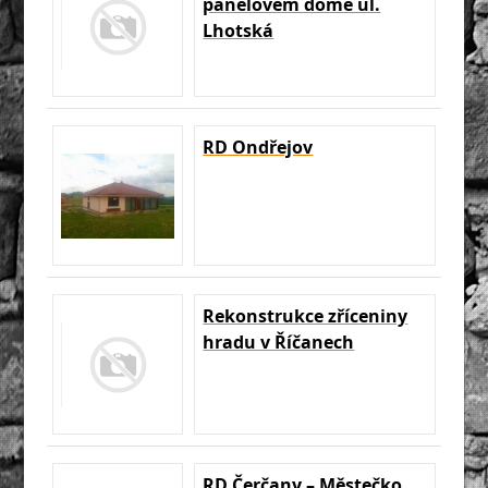
panelovém domě ul.
Lhotská
RD Ondřejov
Rekonstrukce zříceniny
hradu v Říčanech
RD Čerčany – Městečko