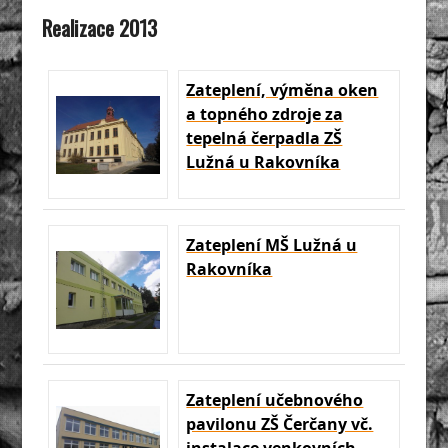
Realizace 2013
Zateplení, výměna oken
a topného zdroje za
tepelná čerpadla ZŠ
Lužná u Rakovníka
Zateplení MŠ Lužná u
Rakovníka
Zateplení učebnového
pavilonu ZŠ Čerčany vč.