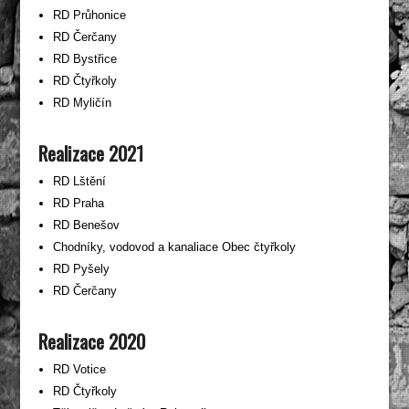
RD Průhonice
RD Čerčany
RD Bystřice
RD Čtyřkoly
RD Myličín
Realizace 2021
RD Lštění
RD Praha
RD Benešov
Chodníky, vodovod a kanaliace Obec čtyřkoly
RD Pyšely
RD Čerčany
Realizace 2020
RD Votice
RD Čtyřkoly