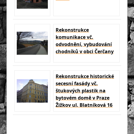
Rekonstrukce
komunikace vč.
odvodnění, vybudování
chodníků v obci Čerčany
Rekonstrukce historické
secesní fasády vč.
štukových plastik na
bytovém domě v Praze
Žižkov ul. Blatníková 16