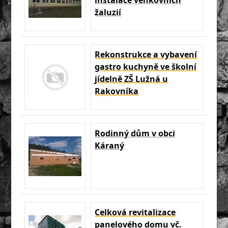
instalace venkovních
žaluzií
Rekonstrukce a vybavení
gastro kuchyně ve školní
jídelně ZŠ Lužná u
Rakovníka
Rodinný dům v obci
Káraný
Celková revitalizace
panelového domu vč.