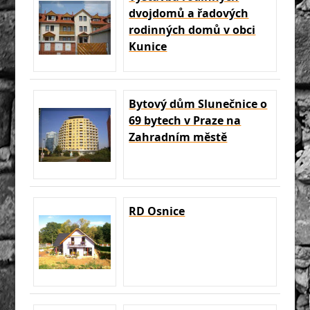
dvojdomů a řadových
rodinných domů v obci
Kunice
Bytový dům Slunečnice o
69 bytech v Praze na
Zahradním městě
RD Osnice