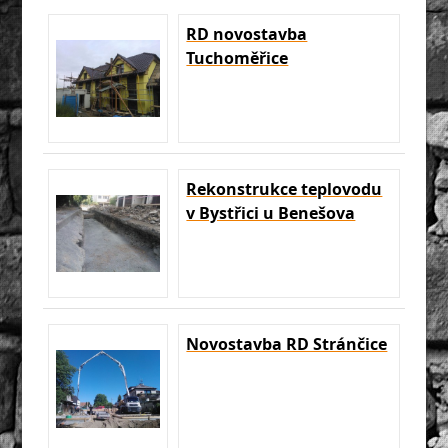
RD novostavba
Tuchoměřice
Rekonstrukce teplovodu
v Bystřici u Benešova
Novostavba RD Stránčice