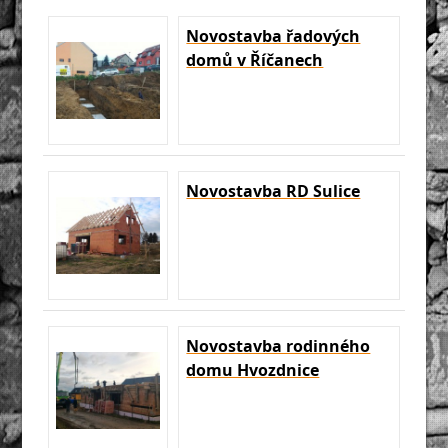
Novostavba řadových
domů v Říčanech
Novostavba RD Sulice
Novostavba rodinného
domu Hvozdnice