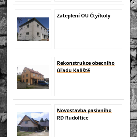
Zateplení OU Čtyřkoly
Rekonstrukce obecního
úřadu Kaliště
Novostavba pasivního
RD Rudoltice