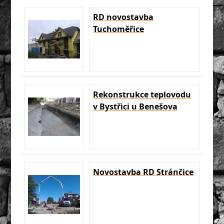
RD novostavba
Tuchoměřice
Rekonstrukce teplovodu
v Bystřici u Benešova
Novostavba RD Stránčice