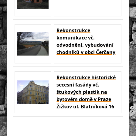
Rekonstrukce
komunikace vč.
odvodnění, vybudování
chodníků v obci Čerčany
Rekonstrukce historické
secesní fasády vč.
štukových plastik na
bytovém domě v Praze
Žižkov ul. Blatníková 16