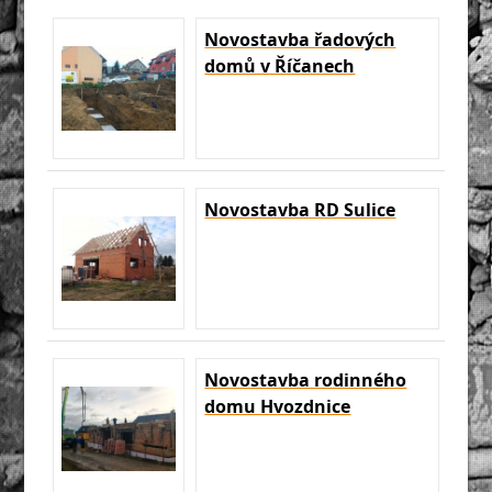
Novostavba řadových
domů v Říčanech
Novostavba RD Sulice
Novostavba rodinného
domu Hvozdnice