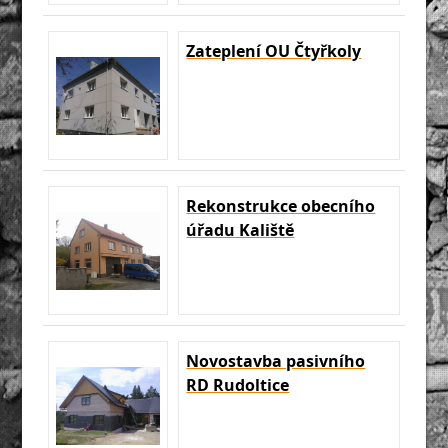
Zateplení OU Čtyřkoly
Rekonstrukce obecního
úřadu Kaliště
Novostavba pasivního
RD Rudoltice