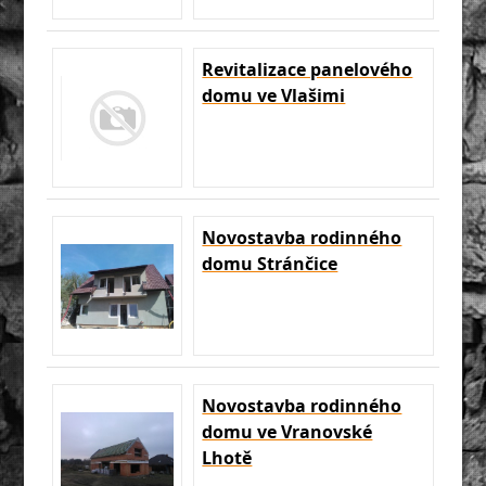
Revitalizace panelového
domu ve Vlašimi
Novostavba rodinného
domu Stránčice
Novostavba rodinného
domu ve Vranovské
Lhotě