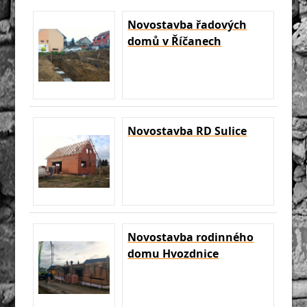
Novostavba řadových
domů v Říčanech
Novostavba RD Sulice
Novostavba rodinného
domu Hvozdnice