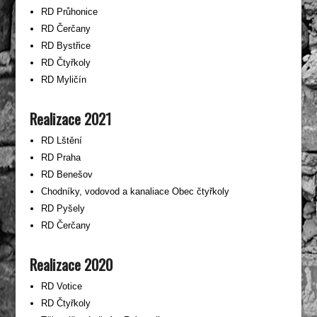
RD Průhonice
RD Čerčany
RD Bystřice
RD Čtyřkoly
RD Myličín
Realizace 2021
RD Lštění
RD Praha
RD Benešov
Chodníky, vodovod a kanaliace Obec čtyřkoly
RD Pyšely
RD Čerčany
Realizace 2020
RD Votice
RD Čtyřkoly