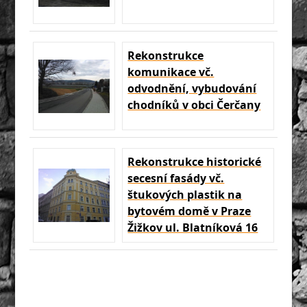
Rekonstrukce
komunikace vč.
odvodnění, vybudování
chodníků v obci Čerčany
Rekonstrukce historické
secesní fasády vč.
štukových plastik na
bytovém domě v Praze
Žižkov ul. Blatníková 16