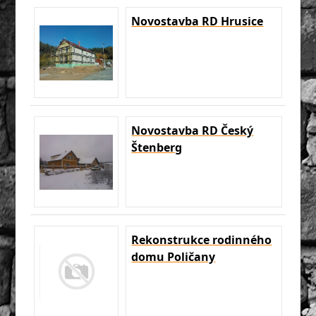
Novostavba RD Hrusice
Novostavba RD Český
Štenberg
Rekonstrukce rodinného
domu Poličany