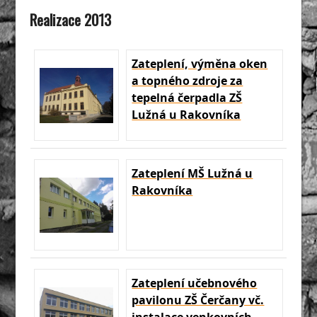
Realizace 2013
Zateplení, výměna oken
a topného zdroje za
tepelná čerpadla ZŠ
Lužná u Rakovníka
Zateplení MŠ Lužná u
Rakovníka
Zateplení učebnového
pavilonu ZŠ Čerčany vč.