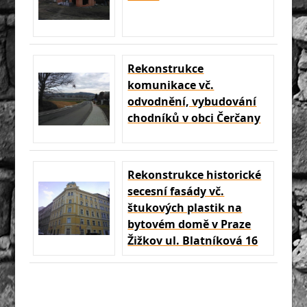
Rekonstrukce
komunikace vč.
odvodnění, vybudování
chodníků v obci Čerčany
Rekonstrukce historické
secesní fasády vč.
štukových plastik na
bytovém domě v Praze
Žižkov ul. Blatníková 16