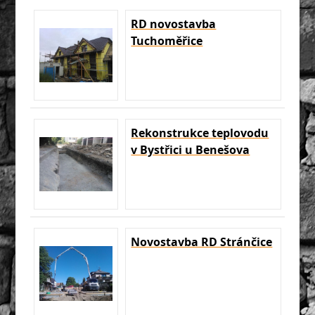
RD novostavba
Tuchoměřice
Rekonstrukce teplovodu
v Bystřici u Benešova
Novostavba RD Stránčice