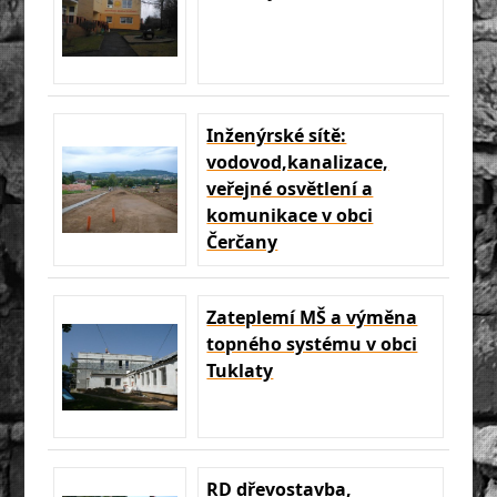
Inženýrské sítě:
vodovod,kanalizace,
veřejné osvětlení a
komunikace v obci
Čerčany
Zateplemí MŠ a výměna
topného systému v obci
Tuklaty
RD dřevostavba,