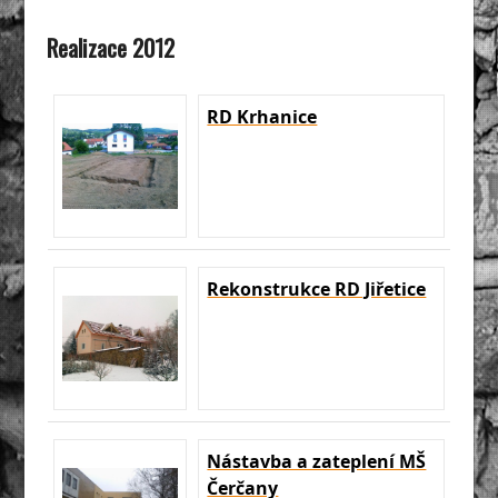
Realizace 2012
RD Krhanice
Rekonstrukce RD Jiřetice
Nástavba a zateplení MŠ
Čerčany