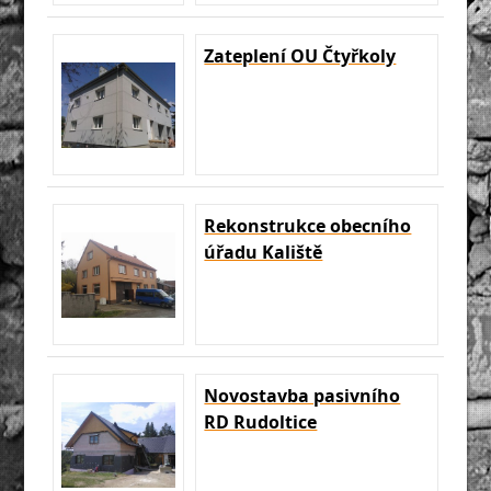
Zateplení OU Čtyřkoly
Rekonstrukce obecního
úřadu Kaliště
Novostavba pasivního
RD Rudoltice