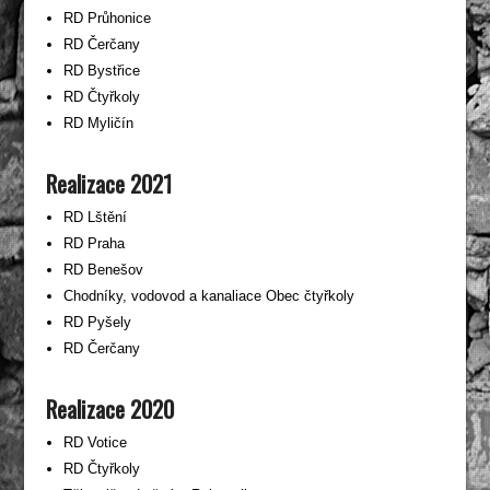
RD Průhonice
RD Čerčany
RD Bystřice
RD Čtyřkoly
RD Myličín
Realizace 2021
RD Lštění
RD Praha
RD Benešov
Chodníky, vodovod a kanaliace Obec čtyřkoly
RD Pyšely
RD Čerčany
Realizace 2020
RD Votice
RD Čtyřkoly