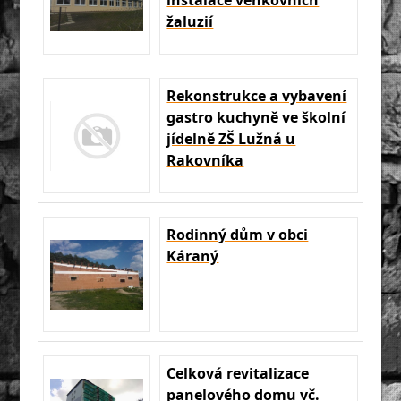
instalace venkovních
žaluzií
Rekonstrukce a vybavení
gastro kuchyně ve školní
jídelně ZŠ Lužná u
Rakovníka
Rodinný dům v obci
Káraný
Celková revitalizace
panelového domu vč.