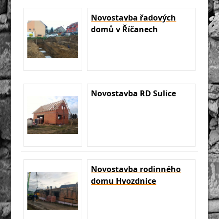
Novostavba řadových
domů v Říčanech
Novostavba RD Sulice
Novostavba rodinného
domu Hvozdnice