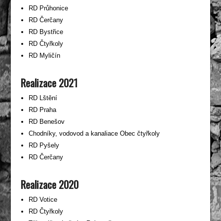
RD Průhonice
RD Čerčany
RD Bystřice
RD Čtyřkoly
RD Myličín
Realizace 2021
RD Lštění
RD Praha
RD Benešov
Chodníky, vodovod a kanaliace Obec čtyřkoly
RD Pyšely
RD Čerčany
Realizace 2020
RD Votice
RD Čtyřkoly