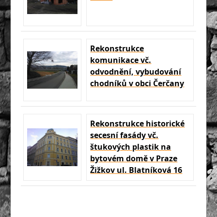
Rekonstrukce
komunikace vč.
odvodnění, vybudování
chodníků v obci Čerčany
Rekonstrukce historické
secesní fasády vč.
štukových plastik na
bytovém domě v Praze
Žižkov ul. Blatníková 16