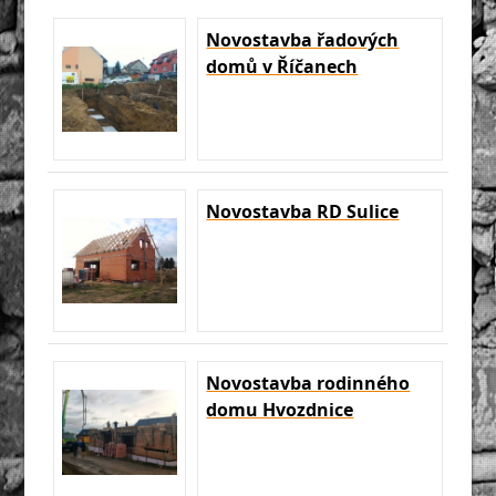
Novostavba řadových
domů v Říčanech
Novostavba RD Sulice
Novostavba rodinného
domu Hvozdnice