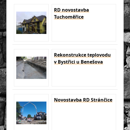
RD novostavba
Tuchoměřice
Rekonstrukce teplovodu
v Bystřici u Benešova
Novostavba RD Stránčice