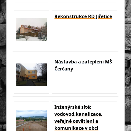
Rekonstrukce RD Jiřetice
Nástavba a zateplení MŠ
Čerčany
Inženýrské sítě:
vodovod,kanalizace,
veřejné osvětlení a
komunikace v obci