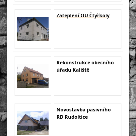
Zateplení OU Čtyřkoly
Rekonstrukce obecního
úřadu Kaliště
Novostavba pasivního
RD Rudoltice