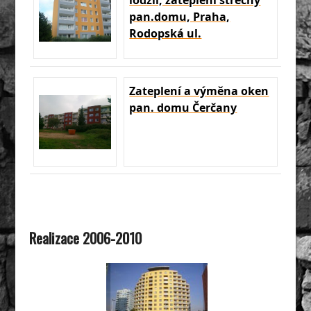
lodžií, zateplení střechy
pan.domu, Praha,
Rodopská ul.
Zateplení a výměna oken
pan. domu Čerčany
Realizace 2006-2010