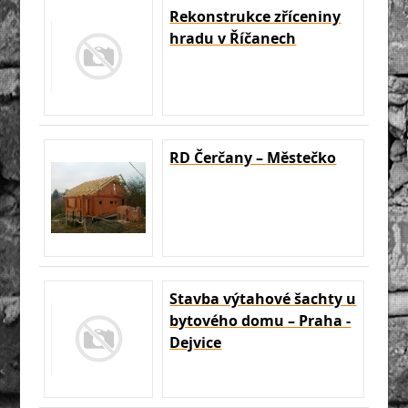
Rekonstrukce zříceniny
hradu v Říčanech
RD Čerčany – Městečko
Stavba výtahové šachty u
bytového domu – Praha -
Dejvice