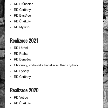
RD Průhonice
RD Čerčany
RD Bystřice
RD Čtyřkoly
RD Myličín
Realizace 2021
RD Lštění
RD Praha
RD Benešov
Chodníky, vodovod a kanaliace Obec čtyřkoly
RD Pyšely
RD Čerčany
Realizace 2020
RD Votice
RD Čtyřkoly