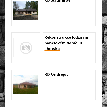
RD Struhařov
Rekonstrukce lodžií na
panelovém domě ul.
Lhotská
RD Ondřejov