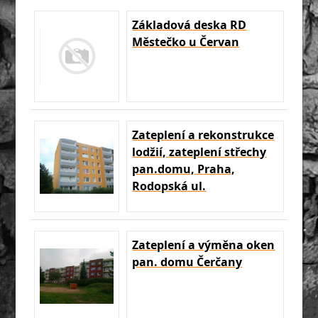
Základová deska RD
Městečko u Červan
Zateplení a rekonstrukce
lodžií, zateplení střechy
pan.domu, Praha,
Rodopská ul.
Zateplení a výměna oken
pan. domu Čerčany