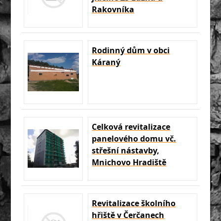
Rakovníka
Rodinný dům v obci
Káraný
Celková revitalizace
panelového domu vč.
střešní nástavby,
Mnichovo Hradiště
Revitalizace školního
hřiště v Čerčanech