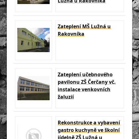
Lužná u Rakovníka
Zateplení MŠ Lužná u
Rakovníka
Zateplení učebnového
pavilonu ZŠ Čerčany vč.
instalace venkovních
žaluzií
Rekonstrukce a vybavení
gastro kuchyně ve školní
jídelně ZŠ Lužná u