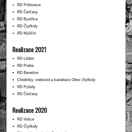
RD Průhonice
RD Čerčany
RD Bystřice
RD Čtyřkoly
RD Myličín
Realizace 2021
RD Lštění
RD Praha
RD Benešov
Chodníky, vodovod a kanaliace Obec čtyřkoly
RD Pyšely
RD Čerčany
Realizace 2020
RD Votice
RD Čtyřkoly