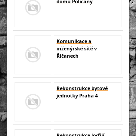
domu Poličany
Komunikace a
inženýrské sítě v
Říčanech
Rekonstrukce bytové
jednotky Praha 4
Rekonstrukce lodžií