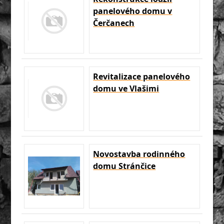
panelového domu v
Čerčanech
Revitalizace panelového
domu ve Vlašimi
Novostavba rodinného
domu Stránčice