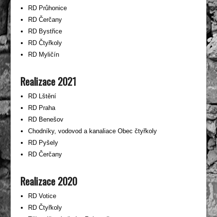
RD Průhonice
RD Čerčany
RD Bystřice
RD Čtyřkoly
RD Myličín
Realizace 2021
RD Lštění
RD Praha
RD Benešov
Chodníky, vodovod a kanaliace Obec čtyřkoly
RD Pyšely
RD Čerčany
Realizace 2020
RD Votice
RD Čtyřkoly