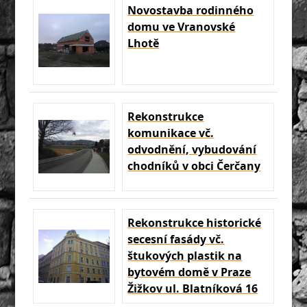
Novostavba rodinného
domu ve Vranovské
Lhotě
Rekonstrukce
komunikace vč.
odvodnění, vybudování
chodníků v obci Čerčany
Rekonstrukce historické
secesní fasády vč.
štukových plastik na
bytovém domě v Praze
Žižkov ul. Blatníková 16