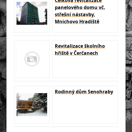
Celková revitalizace
panelového domu vč.
střešní nástavby,
Mnichovo Hradiště
Revitalizace školního
hřiště v Čerčanech
Rodinný dům Senohraby