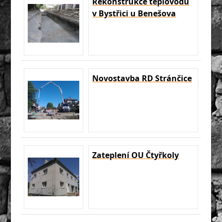
Rekonstrukce teplovodu
v Bystřici u Benešova
Novostavba RD Stránčice
Zateplení OU Čtyřkoly