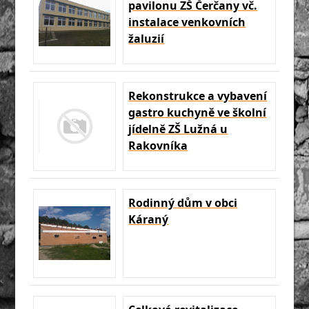
pavilonu ZŠ Čerčany vč.
instalace venkovních
žaluzií
Rekonstrukce a vybavení
gastro kuchyně ve školní
jídelně ZŠ Lužná u
Rakovníka
Rodinný dům v obci
Káraný