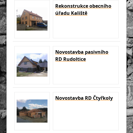
Rekonstrukce obecního
úřadu Kaliště
Novostavba pasivního
RD Rudoltice
Novostavba RD Čtyřkoly