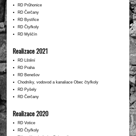
RD Průhonice
RD Čerčany
RD Bystřice
RD Čtyřkoly
RD Myličín
Realizace 2021
RD Lštění
RD Praha
RD Benešov
Chodníky, vodovod a kanaliace Obec čtyřkoly
RD Pyšely
RD Čerčany
Realizace 2020
RD Votice
RD Čtyřkoly