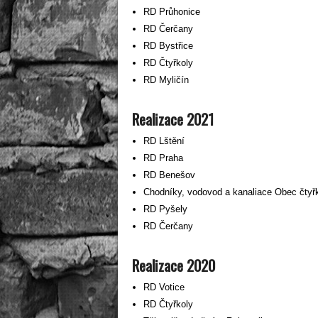
RD Průhonice
RD Čerčany
RD Bystřice
RD Čtyřkoly
RD Myličín
Realizace 2021
RD Lštění
RD Praha
RD Benešov
Chodníky, vodovod a kanaliace Obec čtyř
RD Pyšely
RD Čerčany
Realizace 2020
RD Votice
RD Čtyřkoly