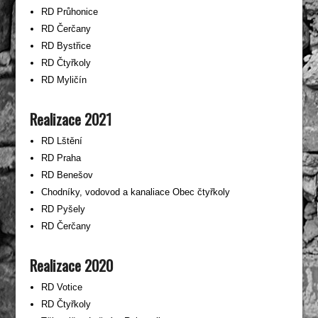
RD Průhonice
RD Čerčany
RD Bystřice
RD Čtyřkoly
RD Myličín
Realizace 2021
RD Lštění
RD Praha
RD Benešov
Chodníky, vodovod a kanaliace Obec čtyřkoly
RD Pyšely
RD Čerčany
Realizace 2020
RD Votice
RD Čtyřkoly