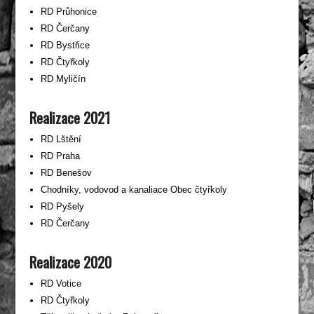
RD Průhonice
RD Čerčany
RD Bystřice
RD Čtyřkoly
RD Myličín
Realizace 2021
RD Lštění
RD Praha
RD Benešov
Chodníky, vodovod a kanaliace Obec čtyřkoly
RD Pyšely
RD Čerčany
Realizace 2020
RD Votice
RD Čtyřkoly