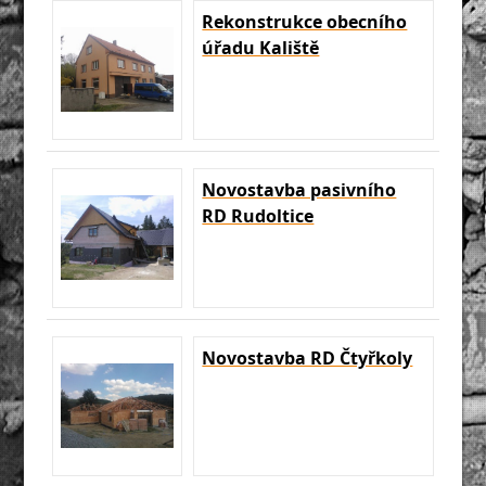
Rekonstrukce obecního
úřadu Kaliště
Novostavba pasivního
RD Rudoltice
Novostavba RD Čtyřkoly