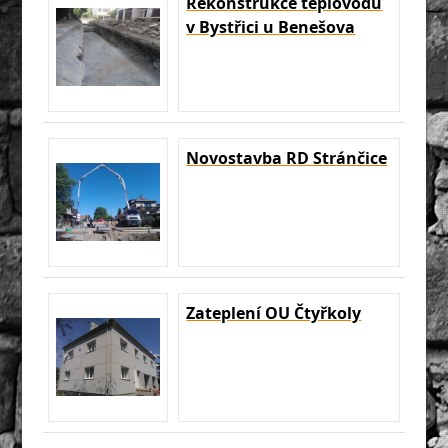
Rekonstrukce teplovodu
v Bystřici u Benešova
Novostavba RD Stránčice
Zateplení OU Čtyřkoly