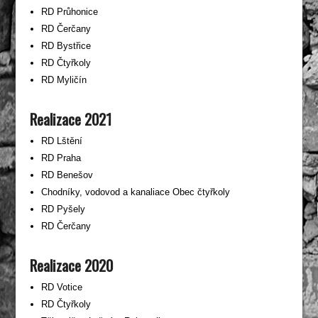
RD Průhonice
RD Čerčany
RD Bystřice
RD Čtyřkoly
RD Myličín
Realizace 2021
RD Lštění
RD Praha
RD Benešov
Chodníky, vodovod a kanaliace Obec čtyřkoly
RD Pyšely
RD Čerčany
Realizace 2020
RD Votice
RD Čtyřkoly