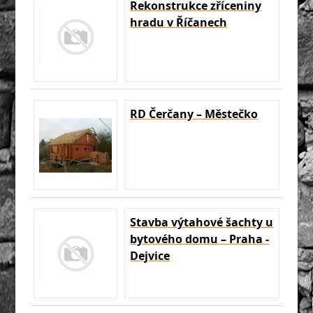
Rekonstrukce zříceniny
hradu v Říčanech
RD Čerčany – Městečko
Stavba výtahové šachty u
bytového domu – Praha -
Dejvice