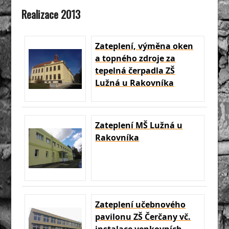
Realizace 2013
Zateplení, výměna oken
a topného zdroje za
tepelná čerpadla ZŠ
Lužná u Rakovníka
Zateplení MŠ Lužná u
Rakovníka
Zateplení učebnového
pavilonu ZŠ Čerčany vč.