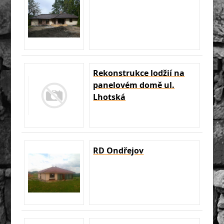
Rekonstrukce lodžií na
panelovém domě ul.
Lhotská
RD Ondřejov