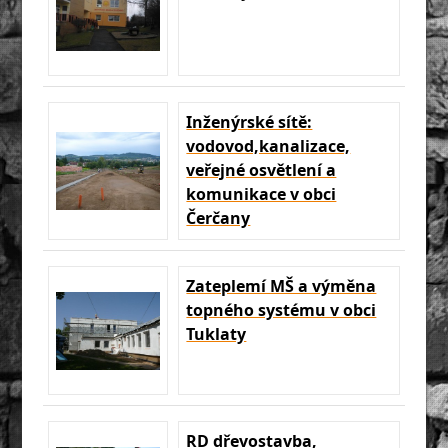
Inženýrské sítě:
vodovod,kanalizace,
veřejné osvětlení a
komunikace v obci
Čerčany
Zateplemí MŠ a výměna
topného systému v obci
Tuklaty
RD dřevostavba,