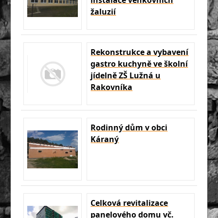
instalace venkovních
žaluzií
Rekonstrukce a vybavení
gastro kuchyně ve školní
jídelně ZŠ Lužná u
Rakovníka
Rodinný dům v obci
Káraný
Celková revitalizace
panelového domu vč.