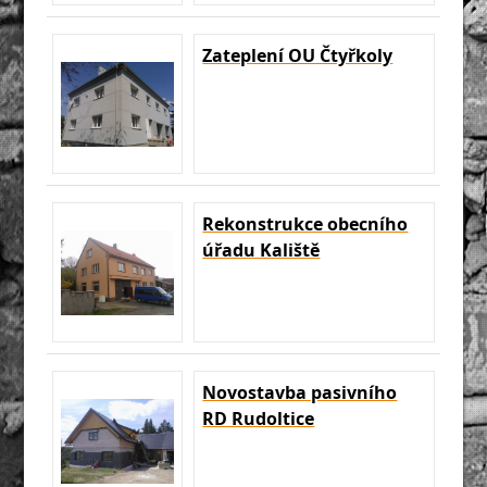
Zateplení OU Čtyřkoly
Rekonstrukce obecního
úřadu Kaliště
Novostavba pasivního
RD Rudoltice