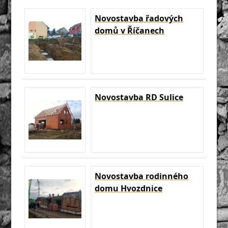
Novostavba řadových
domů v Říčanech
Novostavba RD Sulice
Novostavba rodinného
domu Hvozdnice