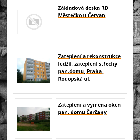
Základová deska RD
Městečko u Červan
Zateplení a rekonstrukce
lodžií, zateplení střechy
pan.domu, Praha,
Rodopská ul.
Zateplení a výměna oken
pan. domu Čerčany