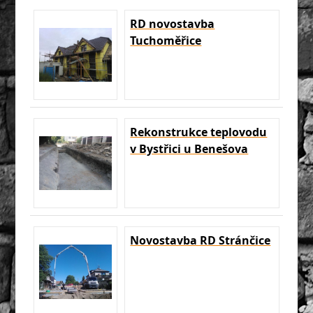
RD novostavba
Tuchoměřice
Rekonstrukce teplovodu
v Bystřici u Benešova
Novostavba RD Stránčice