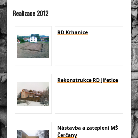
Realizace 2012
RD Krhanice
Rekonstrukce RD Jiřetice
Nástavba a zateplení MŠ
Čerčany