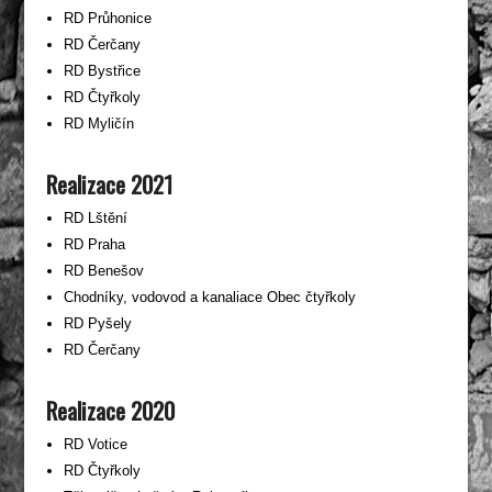
RD Průhonice
RD Čerčany
RD Bystřice
RD Čtyřkoly
RD Myličín
Realizace 2021
RD Lštění
RD Praha
RD Benešov
Chodníky, vodovod a kanaliace Obec čtyřkoly
RD Pyšely
RD Čerčany
Realizace 2020
RD Votice
RD Čtyřkoly