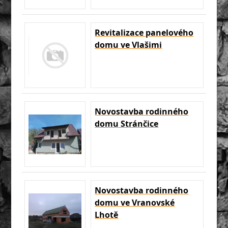
Revitalizace panelového
domu ve Vlašimi
Novostavba rodinného
domu Stránčice
Novostavba rodinného
domu ve Vranovské
Lhotě