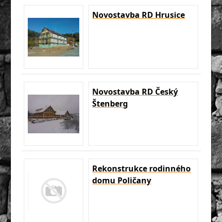
Novostavba RD Hrusice
Novostavba RD Český
Štenberg
Rekonstrukce rodinného
domu Poličany