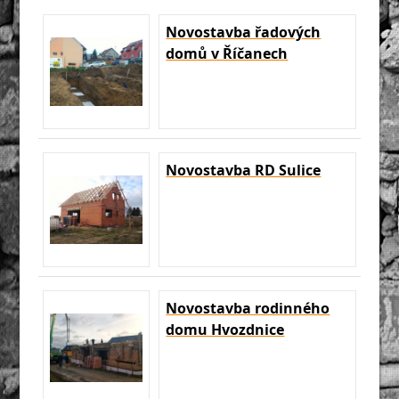
Novostavba řadových
domů v Říčanech
Novostavba RD Sulice
Novostavba rodinného
domu Hvozdnice