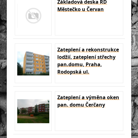
Základová deska RD
Městečko u Červan
Zateplení a rekonstrukce
lodžií, zateplení střechy
pan.domu, Praha,
Rodopská ul.
Zateplení a výměna oken
pan. domu Čerčany