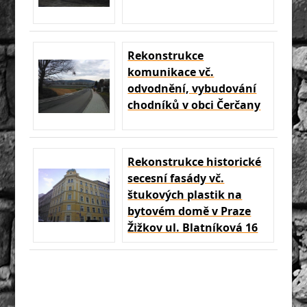
Rekonstrukce
komunikace vč.
odvodnění, vybudování
chodníků v obci Čerčany
Rekonstrukce historické
secesní fasády vč.
štukových plastik na
bytovém domě v Praze
Žižkov ul. Blatníková 16