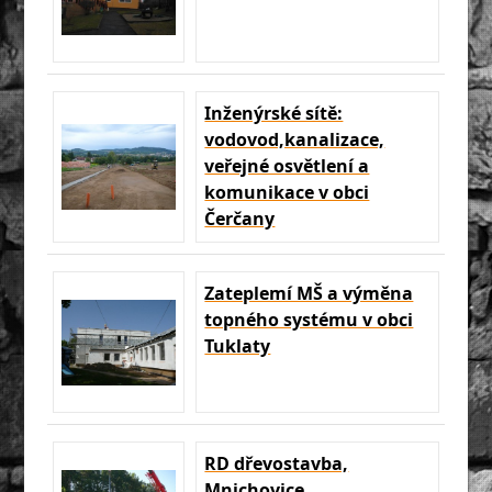
Inženýrské sítě:
vodovod,kanalizace,
veřejné osvětlení a
komunikace v obci
Čerčany
Zateplemí MŠ a výměna
topného systému v obci
Tuklaty
RD dřevostavba,
Mnichovice