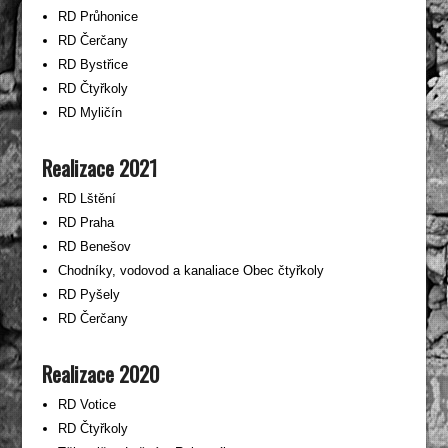
RD Průhonice
RD Čerčany
RD Bystřice
RD Čtyřkoly
RD Myličín
Realizace 2021
RD Lštění
RD Praha
RD Benešov
Chodníky, vodovod a kanaliace Obec čtyřkoly
RD Pyšely
RD Čerčany
Realizace 2020
RD Votice
RD Čtyřkoly