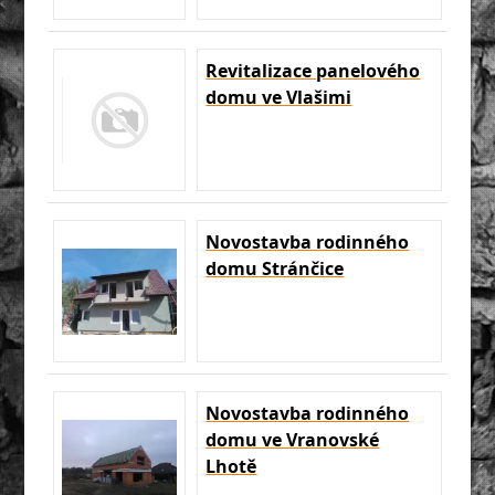
Revitalizace panelového
domu ve Vlašimi
Novostavba rodinného
domu Stránčice
Novostavba rodinného
domu ve Vranovské
Lhotě