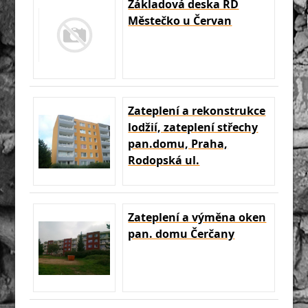
Základová deska RD
Městečko u Červan
Zateplení a rekonstrukce
lodžií, zateplení střechy
pan.domu, Praha,
Rodopská ul.
Zateplení a výměna oken
pan. domu Čerčany