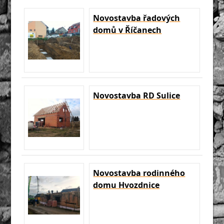
Novostavba řadových
domů v Říčanech
Novostavba RD Sulice
Novostavba rodinného
domu Hvozdnice