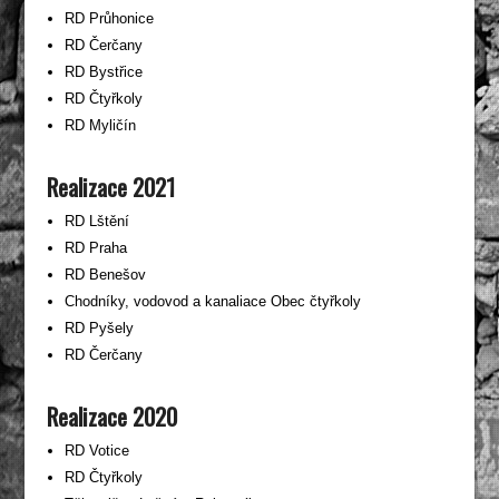
RD Průhonice
RD Čerčany
RD Bystřice
RD Čtyřkoly
RD Myličín
Realizace 2021
RD Lštění
RD Praha
RD Benešov
Chodníky, vodovod a kanaliace Obec čtyřkoly
RD Pyšely
RD Čerčany
Realizace 2020
RD Votice
RD Čtyřkoly