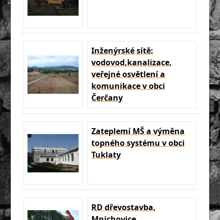
Inženýrské sítě:
vodovod,kanalizace,
veřejné osvětlení a
komunikace v obci
Čerčany
Zateplemí MŠ a výměna
topného systému v obci
Tuklaty
RD dřevostavba,
Mnichovice