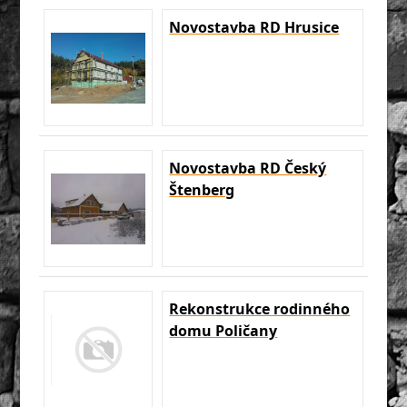
Novostavba RD Hrusice
Novostavba RD Český
Štenberg
Rekonstrukce rodinného
domu Poličany