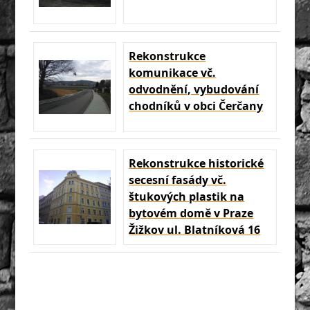
Rekonstrukce
komunikace vč.
odvodnění, vybudování
chodníků v obci Čerčany
Rekonstrukce historické
secesní fasády vč.
štukových plastik na
bytovém domě v Praze
Žižkov ul. Blatníková 16