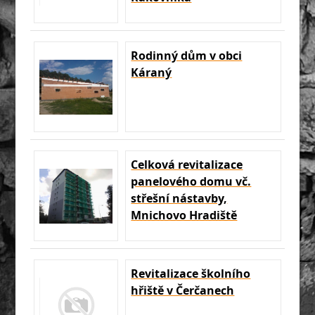
Rodinný dům v obci
Káraný
Celková revitalizace
panelového domu vč.
střešní nástavby,
Mnichovo Hradiště
Revitalizace školního
hřiště v Čerčanech