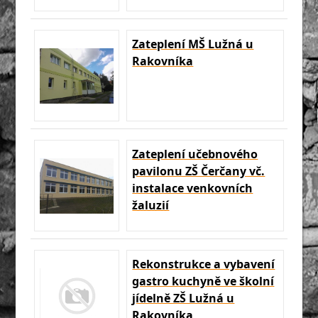
Zateplení MŠ Lužná u
Rakovníka
Zateplení učebnového
pavilonu ZŠ Čerčany vč.
instalace venkovních
žaluzií
Rekonstrukce a vybavení
gastro kuchyně ve školní
jídelně ZŠ Lužná u
Rakovníka