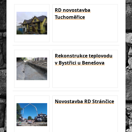
RD novostavba
Tuchoměřice
Rekonstrukce teplovodu
v Bystřici u Benešova
Novostavba RD Stránčice