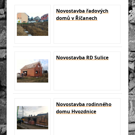
Novostavba řadových
domů v Říčanech
Novostavba RD Sulice
Novostavba rodinného
domu Hvozdnice