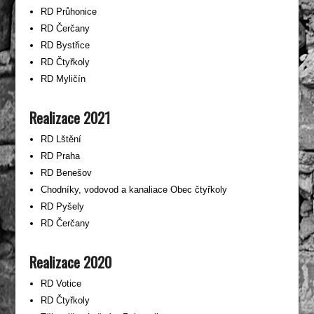
RD Průhonice
RD Čerčany
RD Bystřice
RD Čtyřkoly
RD Myličín
Realizace 2021
RD Lštění
RD Praha
RD Benešov
Chodníky, vodovod a kanaliace Obec čtyřkoly
RD Pyšely
RD Čerčany
Realizace 2020
RD Votice
RD Čtyřkoly