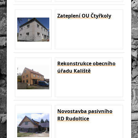
Zateplení OU Čtyřkoly
Rekonstrukce obecního
úřadu Kaliště
Novostavba pasivního
RD Rudoltice