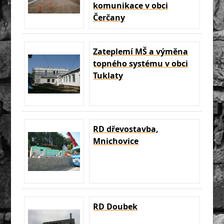
komunikace v obci
Čerčany
Zateplemí MŠ a výměna
topného systému v obci
Tuklaty
RD dřevostavba,
Mnichovice
RD Doubek